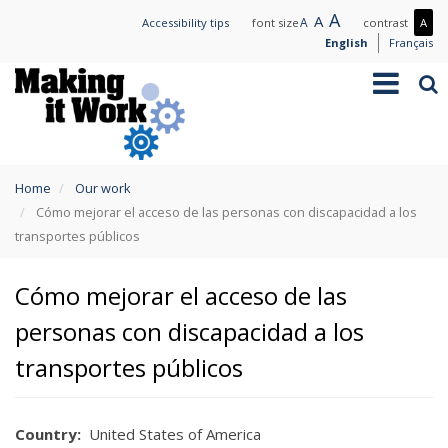
Skip
Large
A
Normal
A
Small
A
Mo
Accessibility tips
font size
contrast
A
to
text
text
text
con
English
Français
main
/
Toggle
Sea
content
Les
navigation
con
You
Home
Our work
are
Cómo mejorar el acceso de las personas con discapacidad a los
here
transportes públicos
Cómo mejorar el acceso de las
personas con discapacidad a los
transportes públicos
Country
United States of America