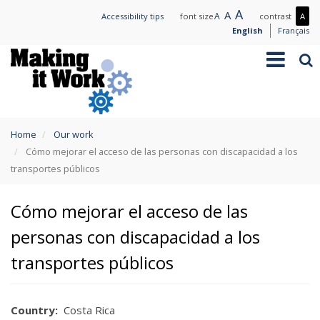
Skip
Large
A
Normal
A
Small
A
Mo
Accessibility tips
font size
contrast
A
to
text
text
text
con
English
Français
main
/
Toggle
Sea
content
Les
navigation
con
You
Home
Our work
are
Cómo mejorar el acceso de las personas con discapacidad a los
here
transportes públicos
Cómo mejorar el acceso de las
personas con discapacidad a los
transportes públicos
Country
Costa Rica