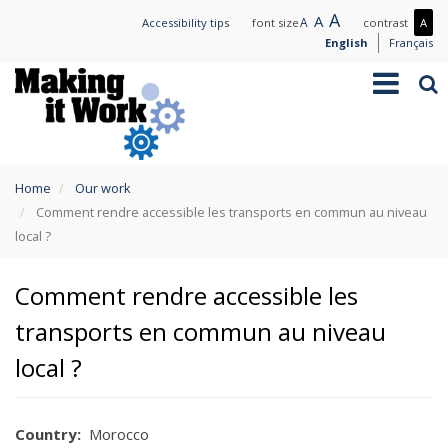
Skip
Large
A
Normal
A
Small
A
Mo
Accessibility tips
font size
contrast
A
to
text
text
text
con
English
Français
main
/
Toggle
Sea
content
Les
navigation
con
You
Home
Our work
are
Comment rendre accessible les transports en commun au niveau
here
local ?
Comment rendre accessible les
transports en commun au niveau
local ?
Country
Morocco