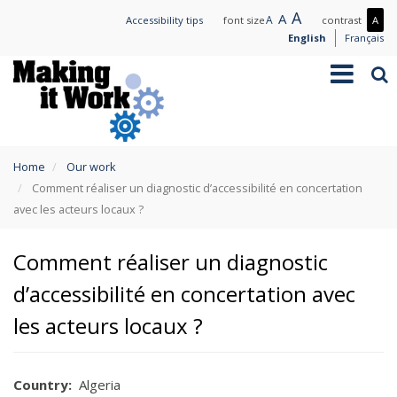
Skip
Large
A
Normal
A
Small
A
Mo
Accessibility tips
font size
contrast
A
to
text
text
text
con
English
Français
main
/
Toggle
Sea
content
Les
navigation
con
You
Home
Our work
are
Comment réaliser un diagnostic d’accessibilité en concertation
here
avec les acteurs locaux ?
Comment réaliser un diagnostic
d’accessibilité en concertation avec
les acteurs locaux ?
Country
Algeria