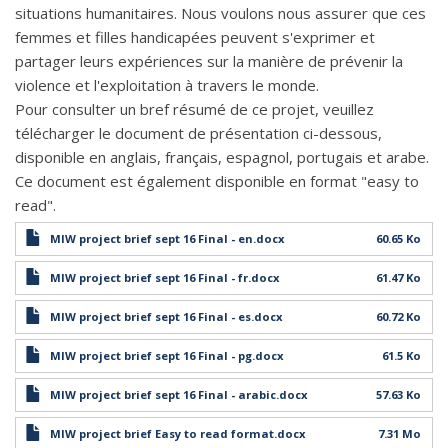
situations humanitaires. Nous voulons nous assurer que ces
femmes et filles handicapées peuvent s'exprimer et
partager leurs expériences sur la manière de prévenir la
violence et l'exploitation à travers le monde.
Pour consulter un bref résumé de ce projet, veuillez
télécharger le document de présentation ci-dessous,
disponible en anglais, français, espagnol, portugais et arabe.
Ce document est également disponible en format "easy to
read".
MIW project brief sept 16 Final - en.docx
60.65 Ko
MIW project brief sept 16 Final - fr.docx
61.47 Ko
MIW project brief sept 16 Final - es.docx
60.72 Ko
MIW project brief sept 16 Final - pg.docx
61.5 Ko
MIW project brief sept 16 Final - arabic.docx
57.63 Ko
MIW project brief Easy to read format.docx
7.31 Mo