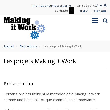
Aller
L
A
Nor
A
Small
A
Information sur l'accessibilité
taille de police
au
t
text
text
Plus
contraste
A
English
Français
contenu
de
Toggle
Rec
principal
contraste
navigation
/
Moins
de
contraste
You
Accueil
Nos actions
Les projets Making It Work
are
here
Les projets Making It Work
Présentation
Certains projets utilisent la méthodologie Making It Work
comme une base, plutôt que comme une composante.