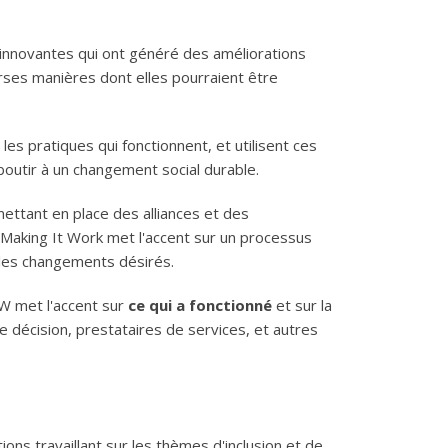
ou innovantes qui ont généré des améliorations
verses manières dont elles pourraient être
es pratiques qui fonctionnent, et utilisent ces
boutir à un changement social durable.
mettant en place des alliances et des
. Making It Work met l'accent sur un processus
 les changements désirés.
IW met l'accent sur
ce qui a fonctionné
et sur la
 décision, prestataires de services, et autres
ns travaillant sur les thèmes d'inclusion et de