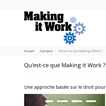
Aller
au
contenu
principal
You
Accueil
A propos
Qu'est-ce que Making it Work ?
are
here
Qu'est-ce que Making it Work ?
Une approche basée sur le droit pour