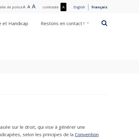
Large
A
Normal
A
Small
A
Plus
aille de police
contraste
A
English
Français
text
text
text
de
contraste
Rechercher
e et Handicap
Restons en contact !
/
Moins
de
contraste
asée sur le droit, qui vise à générer une
dicapées, selon les principes de la
Convention