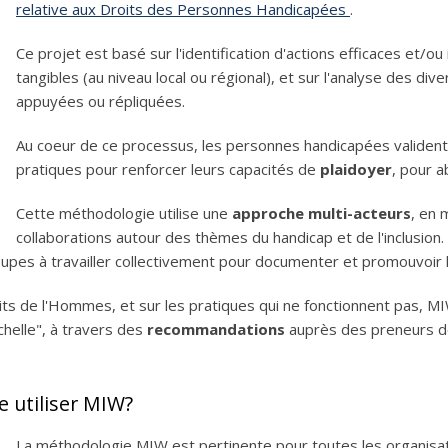
relative aux Droits des Personnes Handicapées
.
Ce projet est basé sur l'identification d'actions efficaces et/
tangibles (au niveau local ou régional), et sur l'analyse des di
appuyées ou répliquées.
Au coeur de ce processus, les personnes handicapées valident l
pratiques pour renforcer leurs capacités de
plaidoyer
, pour a
Cette méthodologie utilise une
approche multi-acteurs
, en 
collaborations autour des thèmes du handicap et de l'inclusion
roupes à travailler collectivement pour documenter et promouvoir
oits de l'Hommes, et sur les pratiques qui ne fonctionnent pas, M
chelle", à travers des
recommandations
auprès des preneurs de
 utiliser MIW?
La méthodologie MIW est pertinente pour toutes les organisatio