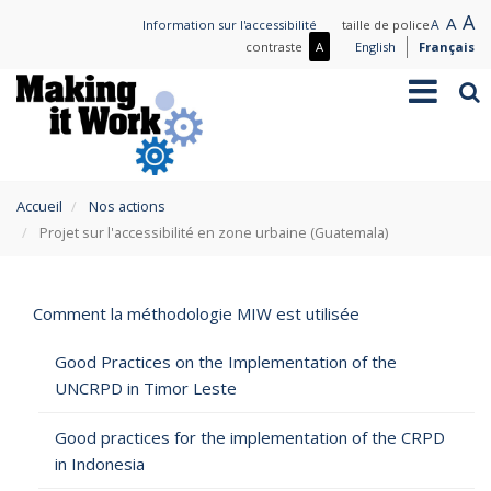
Aller
L
A
Nor
A
Small
A
Information sur l'accessibilité
taille de police
au
t
text
text
Plus
contraste
A
English
Français
contenu
de
Toggle
Rec
principal
contraste
navigation
/
Moins
de
contraste
You
Accueil
Nos actions
are
Projet sur l'accessibilité en zone urbaine (Guatemala)
here
Comment la méthodologie MIW est utilisée
Good Practices on the Implementation of the
UNCRPD in Timor Leste
Good practices for the implementation of the CRPD
in Indonesia