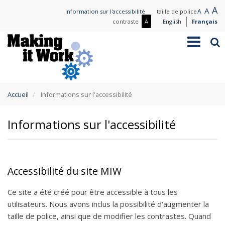
Aller
L
A
Nor
A
Small
A
Information sur l'accessibilité
taille de police
au
t
text
text
Plus
contraste
A
English
Français
contenu
de
Toggle
Rec
principal
contraste
navigation
/
Moins
de
contraste
You
Accueil
Informations sur l'accessibilité
are
here
Informations sur l'accessibilité
Accessibilité du site MIW
Ce site a été créé pour être accessible à tous les
utilisateurs. Nous avons inclus la possibilité d'augmenter la
taille de police, ainsi que de modifier les contrastes. Quand