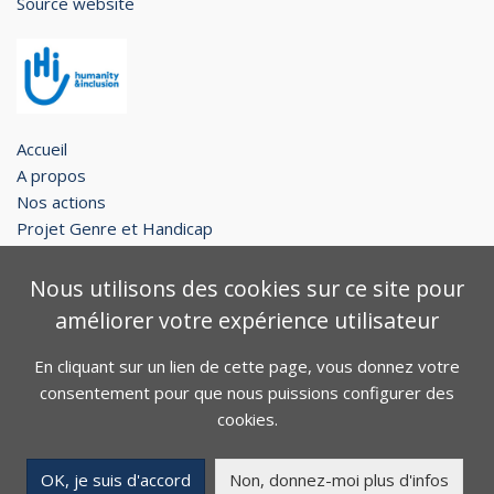
Source website
Accueil
A propos
Nos actions
Projet Genre et Handicap
Restons en contact !
Nous utilisons des cookies sur ce site pour
Legal notice
améliorer votre expérience utilisateur
Contact
Plan du site
En cliquant sur un lien de cette page, vous donnez votre
consentement pour que nous puissions configurer des
Facebook
Twitter
Youtube
cookies.
Copyright © 2026. Tous droits réservés.
OK, je suis d'accord
Non, donnez-moi plus d'infos