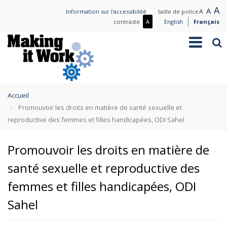
Aller
L
A
Nor
A
Small
A
Information sur l'accessibilité
taille de police
au
t
text
text
Plus
contraste
A
English
Français
contenu
de
Toggle
Rec
principal
contraste
navigation
/
Moins
de
contraste
You
Accueil
are
Promouvoir les droits en matière de santé sexuelle et
here
reproductive des femmes et filles handicapées, ODI Sahel
Promouvoir les droits en matière de
santé sexuelle et reproductive des
femmes et filles handicapées, ODI
Sahel