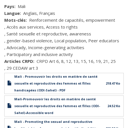
Pays
Mali
Langue
Anglais
Français
Mots-clés
Renforcement de capacités
empowerment
Accès aux services
Access to rights
Santé sexuelle et reproductive
awareness
gender-based violence
Local population
Peer educators
Advocady
Income-generating activities
Participatory and inclusive activity
Articles CRPD
CRPD Art 6
8
12
13
15
16
19
21
25
29 CEDAW art 3
Mali - Promouvoir les droits en matière de santé
sexuelle et reproductive des femmes et filles
218.47 Ko
handicapées (ODI-Sahel) - PDF
Mali-Promouvoir les droits en matière de santé
sexuelle et reproductive des femmes et filles (ODI-
24.52 Ko
Sahel)-Accessible word
Mali - Promoting the sexual and reproductive