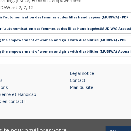
raining
Justice
Economic empowerment
EDAW art 2
7
15
ir l’autonomisation des femmes et des filles handicapées (MUDIWA) - PDF
r l’autonomisation des femmes et des filles handicapées(MUDIWA)-Access
g the empowerment of women and girls with disabilities (MUDIWA) - PDF
g the empowerment of women and girls with disabilities (MUDIWA)-Access
Legal notice
os
Contact
ions
Plan du site
Genre et Handicap
 en contact !
site pour améliorer votre