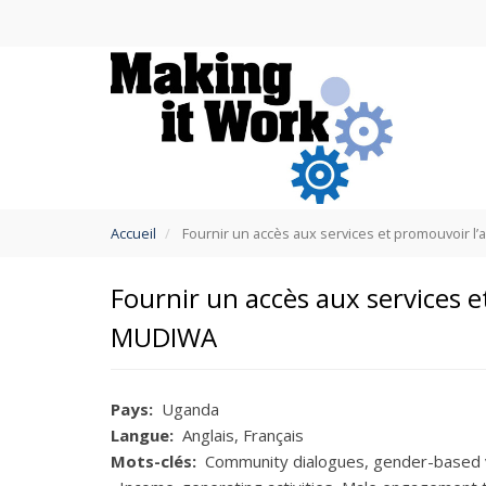
Aller
au
contenu
principal
You
Accueil
Fournir un accès aux services et promouvoir 
are
here
Fournir un accès aux services 
MUDIWA
Pays
Uganda
Langue
Anglais
Français
Mots-clés
Community dialogues
gender-based 