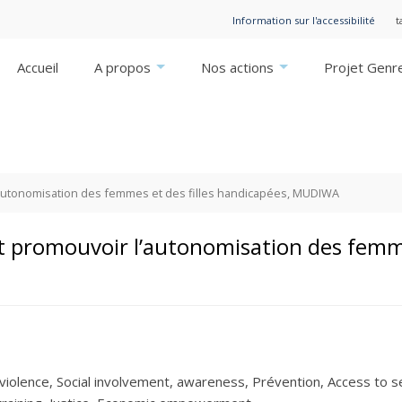
Information sur l'accessibilité
t
Accueil
A propos
Nos actions
Projet Genr
l’autonomisation des femmes et des filles handicapées, MUDIWA
et promouvoir l’autonomisation des femme
violence
Social involvement
awareness
Prévention
Access to s