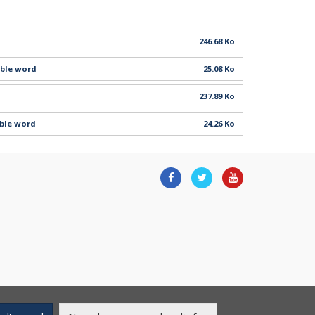
246.68 Ko
ible word
25.08 Ko
237.89 Ko
ible word
24.26 Ko
Facebook
Twitter
Youtube