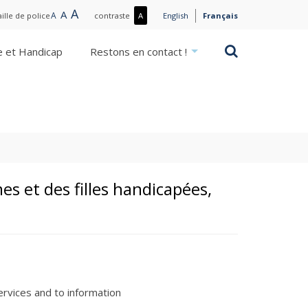
Large
A
Normal
A
Small
A
Plus
aille de police
contraste
A
English
Français
text
text
text
de
contraste
Rechercher
e et Handicap
Restons en contact !
/
Moins
de
contraste
s et des filles handicapées,
ervices and to information