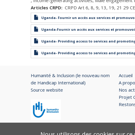
Income-generating activities
Male engagement t
Articles CRPD
CRPD Art 6
8
9
13
19
21 29 C
Uganda- Fournir un accès aux services et promouvo
Uganda-Fournir un accès aux services et promouvoi
Uganda- Providing access to services and promotin
Uganda- Providing access to services and promotin
Humanité & Inclusion (le nouveau nom
Accueil
de Handicap International)
A prop
Source website
Nos act
Projet 
Restons
Nous utilisons des cookies sur ce 
Copyright © 2026. Tous droits réservés.