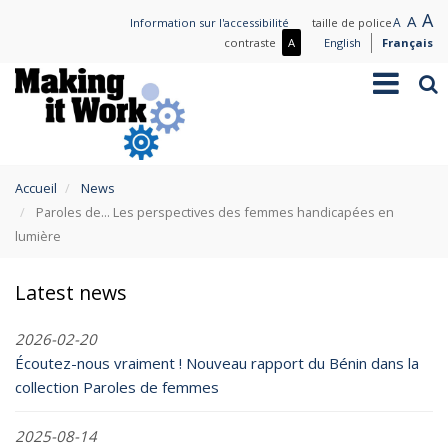
Aller
L
A
Nor
A
Small
A
Information sur l'accessibilité
taille de police
au
t
text
text
Plus
contraste
A
English
Français
contenu
de
Toggle
Rec
principal
contraste
navigation
/
Moins
de
contraste
You
Accueil
News
are
Paroles de... Les perspectives des femmes handicapées en
here
lumière
Latest news
2026-02-20
Écoutez-nous vraiment ! Nouveau rapport du Bénin dans la
collection Paroles de femmes
2025-08-14