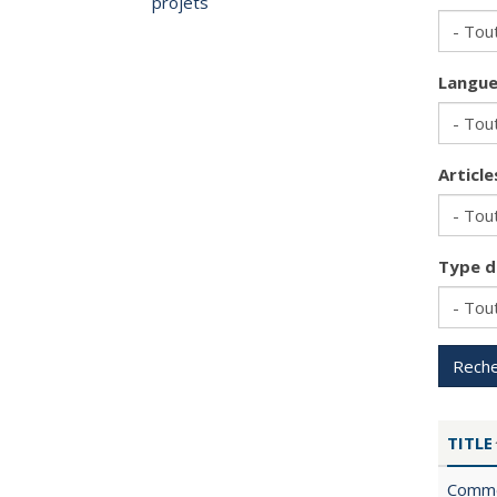
projets
Langu
Articl
Type d
Reche
TITLE
Commen