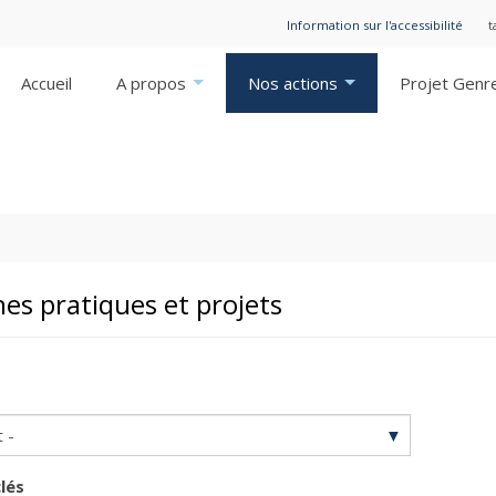
Information sur l'accessibilité
t
Accueil
A propos
Nos actions
Projet Genr
es pratiques et projets
lés