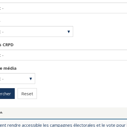
e
es CRPD
e média
rcher
Reset
TRIER
PAR
t rendre accessible les campagnes électorales et le vote pour