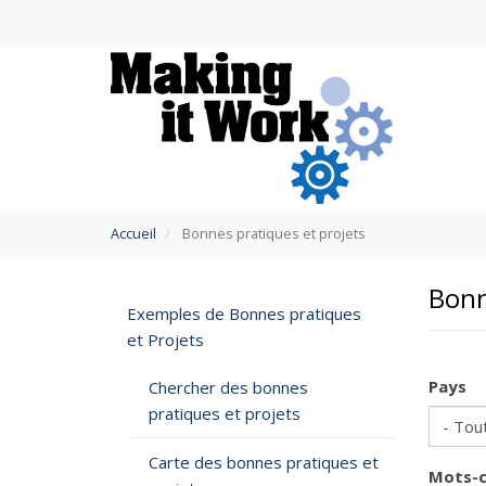
Aller
au
contenu
principal
You
Accueil
Bonnes pratiques et projets
are
here
Bonn
Exemples de Bonnes pratiques
et Projets
Pays
Chercher des bonnes
pratiques et projets
Carte des bonnes pratiques et
Mots-c